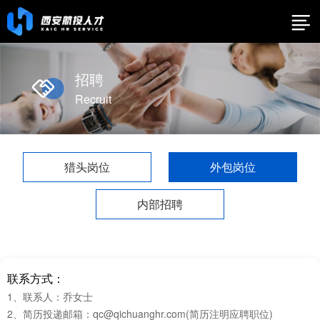
招聘
Recruit
猎头岗位
外包岗位
内部招聘
联系方式：
1、联系人：乔女士
2、简历投递邮箱：qc@qichuanghr.com(简历注明应聘职位)